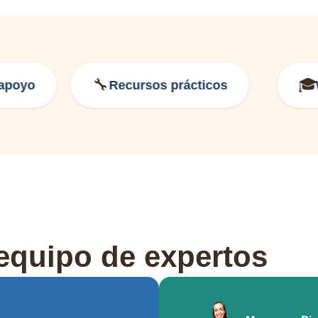
🔧
🎓
poyo
Recursos prácticos
We
equipo de expertos