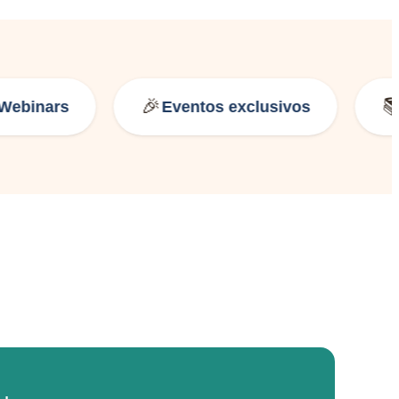
🎉
📚
binars
Eventos exclusivos
M