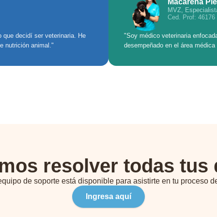
Macarena Pie
MVZ, Especialist
Ced. Prof: 46176
 que decidí ser veterinaria. He
"Soy médico veterinaria enfocad
 nutrición animal."
desempeñado en el área médica 
mos resolver todas tus 
quipo de soporte está disponible para asistirte en tu proceso de
Ingresa aquí