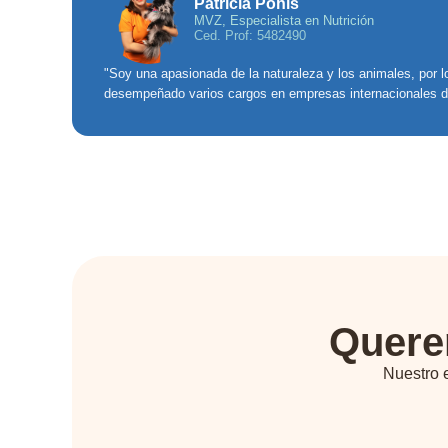
Patricia Pohls
MVZ, Especialista en Nutrición
Ced. Prof: 5482490
"Soy una apasionada de la naturaleza y los animales, por lo
desempeñado varios cargos en empresas internacionales de
Quere
Nuestro e