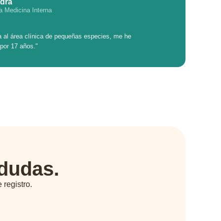
dra
a Medicina Interna
a al área clínica de pequeñas especies, me he
por 17 años."
dudas.
 registro.